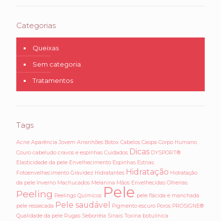
Categorias
Queixas
Sem categoria
Tratamentos
Tags
Acne
Aparência Jovem
Arranhões
Botox
Cabelos
Caspa
Corpo Humano
Dicas
Couro cabeludo
cravos e espinhas
Cuidados
DYSPORT®
Elasticidade da pele
Envelhecimento
Espinhas
Estrias
Hidratação
Fotoenvelhecimento
Gravidez
Hidratantes
Hidratação
da pele
Inverno
Machucados
Melanina
Mãos Envelhecidas
Olheiras
Pele
Peeling
Peelings Químicos
pele flácida e manchada
Pele saudável
pele ressecada
Pigmento escuro
Poros
PROSIGNE®
Qualidade da pele
Rugas
Seborréia
Sinais
Toxina botulínica