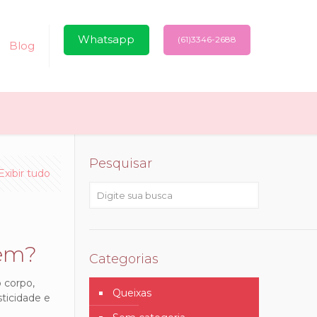
Whatsapp
(61)3346-2688
Blog
Pesquisar
Exibir tudo
vem?
Categorias
 corpo,
Queixas
sticidade e