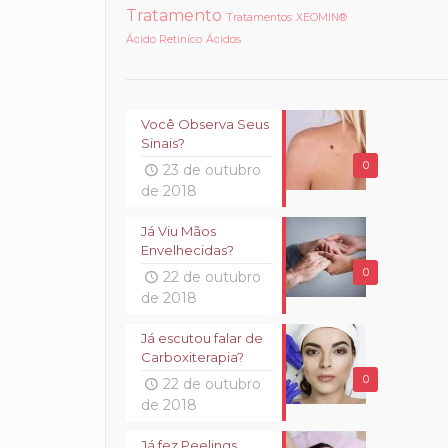
Tratamento
Tratamentos
XEOMIN®
Ácido Retiníco
Ácidos
Você Observa Seus
Sinais?
0
23 de outubro
de 2018
Já Viu Mãos
Envelhecidas?
0
22 de outubro
de 2018
Já escutou falar de
Carboxiterapia?
0
22 de outubro
de 2018
Já fez Peelings