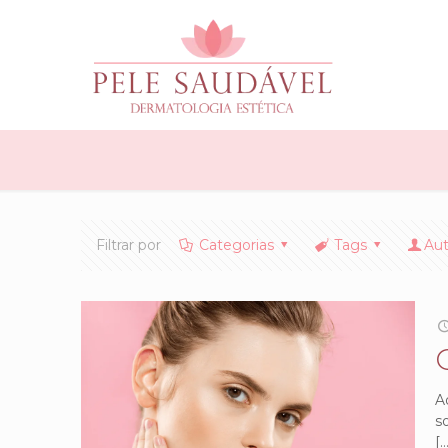
Filtrar por
Categorias
Tags
Aut
A
s
[…