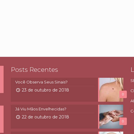
Posts Recentes
L
S
Você Observa Seus Sinais?
23 de outubro de 2018
C
0
A
Já Viu Mãos Envelhecidas?
C
22 de outubro de 2018
0