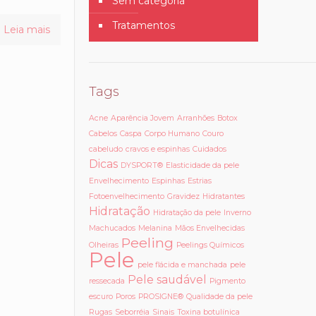
Sem categoria
Tratamentos
Leia mais
Tags
Acne
Aparência Jovem
Arranhões
Botox
Cabelos
Caspa
Corpo Humano
Couro
cabeludo
cravos e espinhas
Cuidados
Dicas
DYSPORT®
Elasticidade da pele
Envelhecimento
Espinhas
Estrias
Fotoenvelhecimento
Gravidez
Hidratantes
Hidratação
Hidratação da pele
Inverno
Machucados
Melanina
Mãos Envelhecidas
Peeling
Olheiras
Peelings Químicos
Pele
pele flácida e manchada
pele
Pele saudável
ressecada
Pigmento
escuro
Poros
PROSIGNE®
Qualidade da pele
Rugas
Seborréia
Sinais
Toxina botulínica