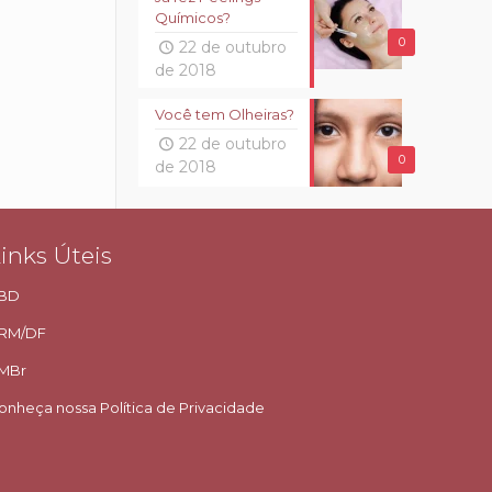
Químicos?
0
22 de outubro
de 2018
Você tem Olheiras?
22 de outubro
0
de 2018
inks Úteis
BD
RM/DF
MBr
onheça nossa Política de Privacidade