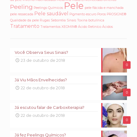
Pele
Peeling
Peelings Químicos
pele flácida e manchada
Pele saudável
pele ressecada
Pigmento escuro
Poros
PROSIGNE®
Qualidade da pele
Rugas
Seborréia
Sinais
Toxina botulínica
Tratamento
Tratamentos
XEOMIN®
Ácido Retiníco
Ácidos
Você Observa Seus Sinais?
23 de outubro de 2018
0
Já Viu Mãos Envelhecidas?
22 de outubro de 2018
0
Já escutou falar de Carboxiterapia?
22 de outubro de 2018
0
Já fez Peelings Químicos?