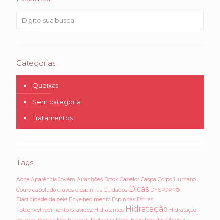
Categorias
Queixas
Sem categoria
Tratamentos
Tags
Acne
Aparência Jovem
Arranhões
Botox
Cabelos
Caspa
Corpo Humano
Dicas
Couro cabeludo
cravos e espinhas
Cuidados
DYSPORT®
Elasticidade da pele
Envelhecimento
Espinhas
Estrias
Hidratação
Fotoenvelhecimento
Gravidez
Hidratantes
Hidratação
da pele
Inverno
Machucados
Melanina
Mãos Envelhecidas
Olheiras